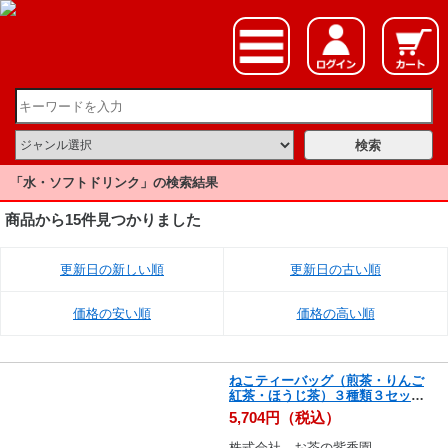
「水・ソフトドリンク」の検索結果
商品から15件見つかりました
更新日の新しい順
更新日の古い順
価格の安い順
価格の高い順
ねこティーバッグ（煎茶・りんご
紅茶・ほうじ茶）３種類３セット
合計９袋入り
5,704円（税込）
株式会社 お茶の紫香園