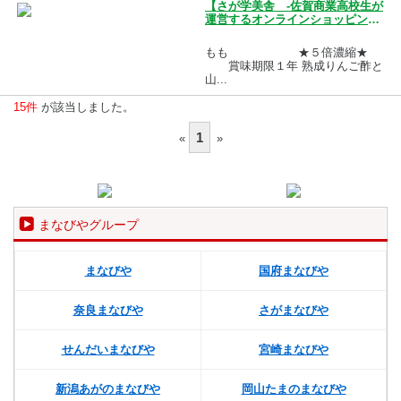
【さが学美舎 -佐賀商業高校生が
運営するオンラインショッピング
モール-】
もも ★５倍濃縮★
賞味期限１年 熟成りんご酢と
山...
15件
が該当しました。
1
«
»
まなびやグループ
まなびや
国府まなびや
奈良まなびや
さがまなびや
せんだいまなびや
宮崎まなびや
新潟あがのまなびや
岡山たまのまなびや