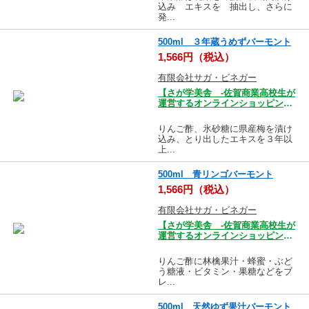
込み エキスを 抽出し、さらに
発...
500ml ３年蔵うめずバーモント
1,566円（税込）
有限会社サガ・ビネガー
【さが学美舎 -佐賀商業高校生が
運営するオンラインショッピング
モール-】
りんご酢、氷砂糖に県産梅を漬け
込み、とり出したエキスを３年以
上...
500ml 青リンゴバーモント
1,566円（税込）
有限会社サガ・ビネガー
【さが学美舎 -佐賀商業高校生が
運営するオンラインショッピング
モール-】
りんご酢に林檎果汁・蜂蜜・ぶど
う糖液・ビタミン・果糖などをブ
レ...
500ml 天然ゆず果汁バーモント