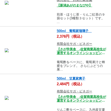
【新潟あがのまなびや】
煎茶・ほうじ茶・りんご紅茶の９
袋セット(3種類３セット）です。
...
500ml 葡萄家瑠璃子
2,376円（税込）
有限会社サガ・ビネガー
【さが学美舎 -佐賀商業高校生が
運営するオンラインショッピング
モール-】
葡萄酢をベースに、葡萄果汁と蜂
蜜をブレンド。 さらにぶどうの
果...
500ml 甘夏家爽子
2,484円（税込）
有限会社サガ・ビネガー
【さが学美舎 -佐賀商業高校生が
運営するオンラインショッピング
モール-】
りんご酢をベースに、九州産甘夏