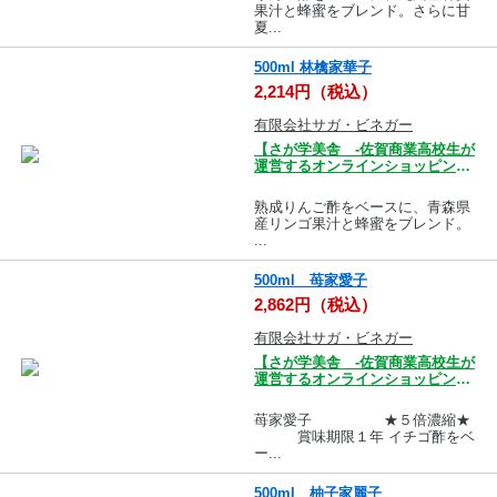
果汁と蜂蜜をブレンド。さらに甘
夏...
500ml 林檎家華子
2,214円（税込）
有限会社サガ・ビネガー
【さが学美舎 -佐賀商業高校生が
運営するオンラインショッピング
モール-】
熟成りんご酢をベースに、青森県
産リンゴ果汁と蜂蜜をブレンド。
...
500ml 苺家愛子
2,862円（税込）
有限会社サガ・ビネガー
【さが学美舎 -佐賀商業高校生が
運営するオンラインショッピング
モール-】
苺家愛子 ★５倍濃縮★
賞味期限１年 イチゴ酢をベ
ー...
500ml 柚子家麗子