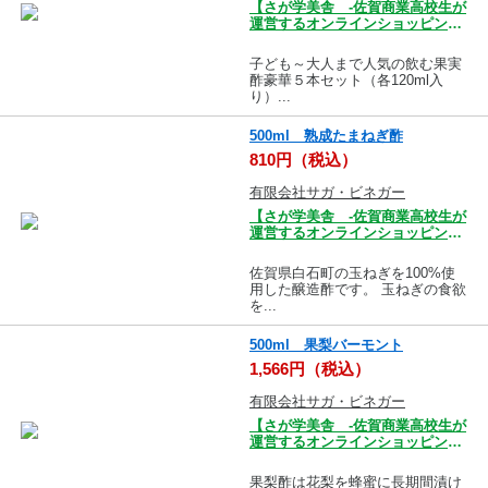
【さが学美舎 -佐賀商業高校生が
運営するオンラインショッピング
モール-】
子ども～大人まで人気の飲む果実
酢豪華５本セット（各120ml入
り）...
500ml 熟成たまねぎ酢
810円（税込）
有限会社サガ・ビネガー
【さが学美舎 -佐賀商業高校生が
運営するオンラインショッピング
モール-】
佐賀県白石町の玉ねぎを100%使
用した醸造酢です。 玉ねぎの食欲
を...
500ml 果梨バーモント
1,566円（税込）
有限会社サガ・ビネガー
【さが学美舎 -佐賀商業高校生が
運営するオンラインショッピング
モール-】
果梨酢は花梨を蜂蜜に長期間漬け