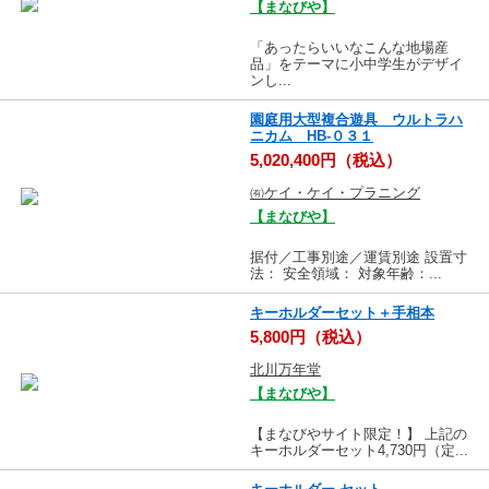
【まなびや】
「あったらいいなこんな地場産
品」をテーマに小中学生がデザイ
ンし...
園庭用大型複合遊具 ウルトラハ
ニカム HB-０３１
5,020,400円（税込）
㈲ケイ・ケイ・プラニング
【まなびや】
据付／工事別途／運賃別途 設置寸
法： 安全領域： 対象年齢：...
キーホルダーセット＋手相本
5,800円（税込）
北川万年堂
【まなびや】
【まなびやサイト限定！】 上記の
キーホルダーセット4,730円（定...