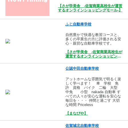
【さが学美舎 -佐賀商業高校生が運営
するオンラインショッピングモール-】
ふじ自動車学校
自然豊かで快適な教習コースと、
多くの卒業生の方に評価される安
心・親切な自動車学校です。
【さが学美舎 -佐賀商業高校生が
運営するオンラインショッピング
モール-】
公認中田自動車学校
アットホームな雰囲気で明るく楽
しく学べます！ 車 学校 免
許 資格 バイク 二輪 大型
中免 小型 nakada 自動車 す
べての人々が安心な運転を安心な
毎日を・・・ 仲間と過ごす 大切
な時間 Priceless
【まなびや】
佐賀城北自動車学校