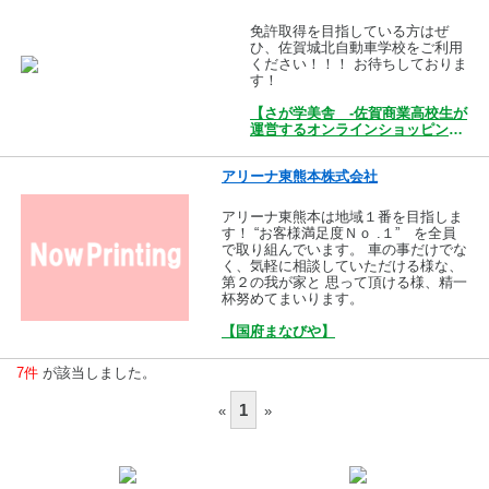
免許取得を目指している方はぜ
ひ、佐賀城北自動車学校をご利用
ください！！！ お待ちしておりま
す！
【さが学美舎 -佐賀商業高校生が
運営するオンラインショッピング
モール-】
アリーナ東熊本株式会社
アリーナ東熊本は地域１番を目指しま
す！ “お客様満足度Ｎｏ .１” を全員
で取り組んでいます。 車の事だけでな
く、気軽に相談していただける様な、
第２の我が家と 思って頂ける様、精一
杯努めてまいります。
【国府まなびや】
7件
が該当しました。
1
«
»