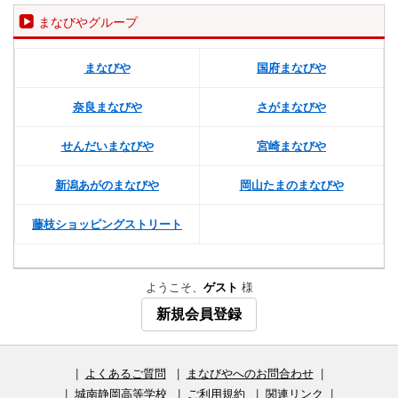
まなびやグループ
まなびや
国府まなびや
奈良まなびや
さがまなびや
せんだいまなびや
宮崎まなびや
新潟あがのまなびや
岡山たまのまなびや
藤枝ショッピングストリート
ようこそ、
ゲスト
様
新規会員登録
|
よくあるご質問
|
まなびやへのお問合わせ
|
|
城南静岡高等学校
|
ご利用規約
|
関連リンク
|