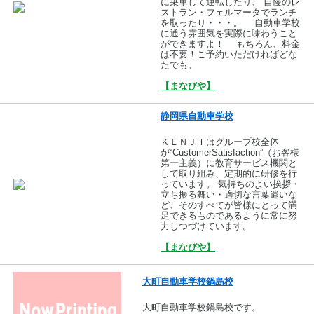
に乗車して運転したり、 自慢のレ
ストラン・フェルマータでランチ
を取ったり・・・。 自動車学校
に通う雰囲気を実際に味わうこと
ができますよ！ もちろん、料金
は不要！ご予約いただければどな
たでも。
【まなびや】
静岡県自動車学校
ＫＥＮＪＩはグループ校全体
が“CustomerSatisfaction”（お客様
第一主義）に教育サービス機関と
して取り組み、定期的に研修を行
っています。 気持ちのよい挨拶・
立ち振る舞い・適切な言葉遣いな
ど、そのすべてが皆様にとって満
足できるものであるように常に努
力しつづけています。
【まなびや】
大町自動車学校鍋島校
大町自動車学校鍋島校です。