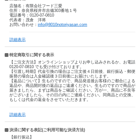
店舗名：有限会社フード三愛
住所：奈良県桜井市吉備303番地１号
電話番号：0120-07-0810
代表者：茂倉 洋将
お問い合わせ：
info@8010notoriyasan.com
詳細表示
特定商取引に関する表示
【ご注文方法】オンラインショップよりお申し込みされるか、お電話
0120-07-0810 でも受け付けております。
【引渡し時期】代金引換の場合はご注文後４日前後、銀行振込・郵便
振替の場合は入金確認後３日前後にお届けいたします。
【返品について】生ものですので、商品発送後お客様のご都合による
返品や、商品開封後の返品はご遠慮ください。生ものですので商品が
届きましたら、まずは商品をご確認ください。万が一、商品に不良等
がございましたら、その日の内にご連絡ください。同商品との交換、
もしくは代金の返金をさせていただきます。
詳細表示
決済に関する表記(ご利用可能な決済方法)
【銀行振込】