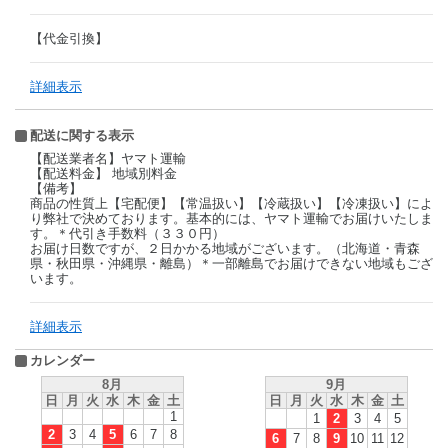
【代金引換】
詳細表示
配送に関する表示
【配送業者名】ヤマト運輸
【配送料金】 地域別料金
【備考】
商品の性質上【宅配便】【常温扱い】【冷蔵扱い】【冷凍扱い】によ
り弊社で決めております。基本的には、ヤマト運輸でお届けいたしま
す。＊代引き手数料（３３０円）
お届け日数ですが、２日かかる地域がございます。（北海道・青森
県・秋田県・沖縄県・離島）＊一部離島でお届けできない地域もござ
います。
詳細表示
カレンダー
8月
9月
日
月
火
水
木
金
土
日
月
火
水
木
金
土
1
1
2
3
4
5
2
3
4
5
6
7
8
6
7
8
9
10
11
12