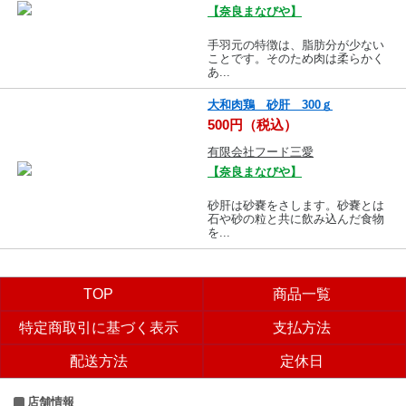
【奈良まなびや】
手羽元の特徴は、脂肪分が少ない
ことです。そのため肉は柔らかく
あ...
大和肉鶏 砂肝 300ｇ
500円（税込）
有限会社フード三愛
【奈良まなびや】
砂肝は砂嚢をさします。砂嚢とは
石や砂の粒と共に飲み込んだ食物
を...
TOP
商品一覧
特定商取引に基づく表示
支払方法
配送方法
定休日
店舗情報