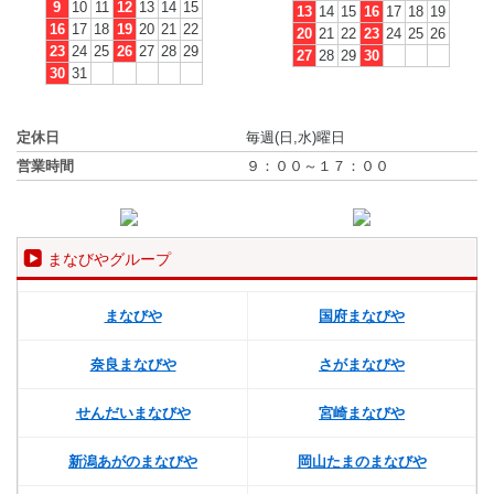
9
10
11
12
13
14
15
13
14
15
16
17
18
19
16
17
18
19
20
21
22
20
21
22
23
24
25
26
23
24
25
26
27
28
29
27
28
29
30
30
31
定休日
毎週(日,水)曜日
営業時間
９：００～１７：００
まなびやグループ
まなびや
国府まなびや
奈良まなびや
さがまなびや
せんだいまなびや
宮崎まなびや
新潟あがのまなびや
岡山たまのまなびや